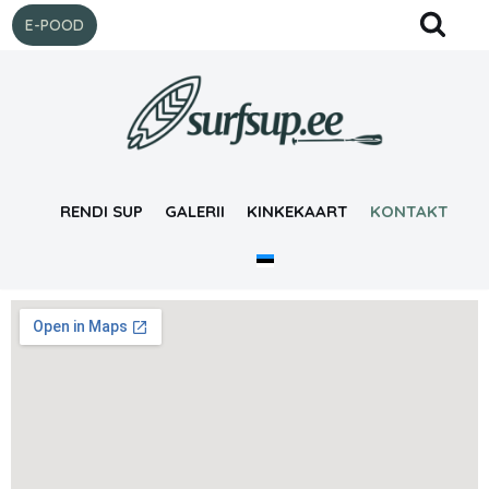
E-POOD
Skip
to
content
RENDI SUP
GALERII
KINKEKAART
KONTAKT