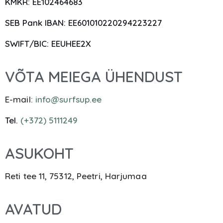
KMKR: EE102464683
SEB Pank IBAN: EE601010220294223227
SWIFT/BIC: EEUHEE2X
VÕTA MEIEGA ÜHENDUST
E-mail
:
info@surfsup.ee
Tel.
(+372) 5111249
ASUKOHT
Reti tee 11, 75312, Peetri, Harjumaa
AVATUD