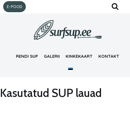
E-POOD
Skip
to
content
RENDI SUP
GALERII
KINKEKAART
KONTAKT
Kasutatud SUP lauad